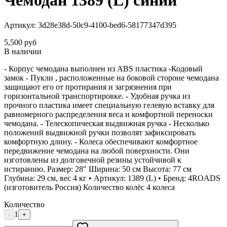
Чемодан 1389 (L) синий
Артикул:
3d28e38d-50c9-4100-bed6-58177347d395
5,500
руб
В наличии
- Корпус чемодана выполнен из ABS пластика -Кодовый
замок - Пукли , расположенные на боковой стороне чемодана
защищают его от протирания и загрязнения при
горизонтальной транспортировке. - Удобная ручка из
прочного пластика имеет специальную гелевую вставку для
равномерного распределения веса и комфортной переноски
чемодана. - Телескопическая выдвижная ручка - Несколько
положений выдвижной ручки позволят зафиксировать
комфортную длину. - Колеса обеспечивают комфортное
передвижение чемодана на любой поверхности. Они
изготовлены из долговечной резины устойчивой к
истиранию. Размер: 28" Ширина: 50 см Высота: 77 см
Глубина: 29 см, вес 4 кг • Артикул: 1389 (L) • Бренд: 4ROADS
(изготовитель Россия) Количество колёс 4 колеса
Количество
1
-
+