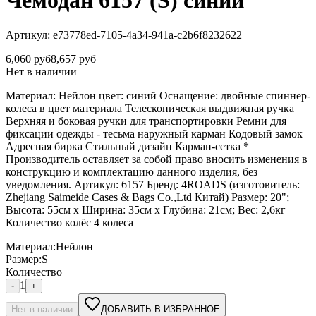
Чемодан 6157 (S) синий
Артикул:
e73778ed-7105-4a34-941a-c2b6f8232622
6,060
руб
8,657
руб
Нет в наличии
Материал: Нейлон цвет: синий Оснащение: двойные спиннер-
колеса в цвет материала Телескопическая выдвижная ручка
Верхняя и боковая ручки для транспортировки Ремни для
фиксации одежды - тесьма наружный карман Кодовый замок
Адресная бирка Стильный дизайн Карман-сетка *
Производитель оставляет за собой право вносить изменения в
конструкцию и комплектацию данного изделия, без
уведомления. Артикул: 6157 Бренд: 4ROADS (изготовитель:
Zhejiang Saimeide Cases & Bags Co.,Ltd Китай) Размер: 20";
Высота: 55см х Ширина: 35см х Глубина: 21см; Вес: 2,6кг
Количество колёс 4 колеса
Материал
:
Нейлон
Размер
:
S
Количество
1
-
+
Нет в наличии
ДОБАВИТЬ В ИЗБРАННОЕ