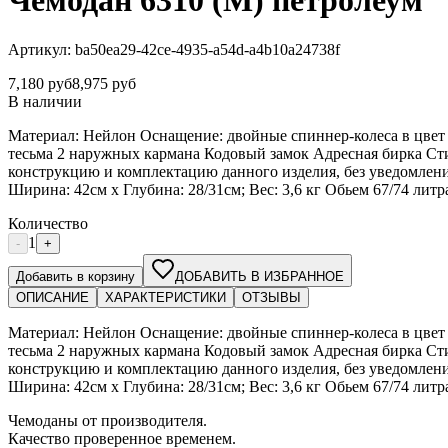
Чемодан 6310 (М) петролеум
Артикул:
ba50ea29-42ce-4935-a54d-a4b10a24738f
7,180
руб
8,975
руб
В наличии
Материал: Нейлон Оснащение: двойные спиннер-колеса в цвет 
тесьма 2 наружных кармана Кодовый замок Адресная бирка Сти
конструкцию и комплектацию данного изделия, без уведомления.
Ширина: 42см х Глубина: 28/31см; Вес: 3,6 кг Обьем 67/74 литр
Количество
1
-
+
Добавить в корзину
ДОБАВИТЬ В ИЗБРАННОЕ
ОПИСАНИЕ
ХАРАКТЕРИСТИКИ
ОТЗЫВЫ
Материал: Нейлон Оснащение: двойные спиннер-колеса в цвет 
тесьма 2 наружных кармана Кодовый замок Адресная бирка Сти
конструкцию и комплектацию данного изделия, без уведомления.
Ширина: 42см х Глубина: 28/31см; Вес: 3,6 кг Обьем 67/74 литр
Чемоданы от производителя.
Качество проверенное временем.