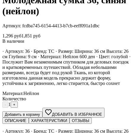
Молодежная сумка 36, синяя
(нейлон)
Артикул:
fcdba745-6154-4413-b7cb-eeff091a1dbc
1,296
руб
1,851
руб
В наличии
· Артикул: 36 · Бренд: ТС · Размер: Ширина: 36 см Высота: 26
см Глубина: 9 см · Материал: Нейлон 600 ден · Цвет: голубой ·
Послужит Вам незаменимым спутником для деловых поездок
и кратковременных путешествий. Обладая небольшими
размерами, всегда будет под рукой Ткань, из которой
изготовлена данная модель прекрасно держит форму,
устойчива к загрязнению, легко стирается, быстро сохнет
Материал
:
Нейлон
Количество
1
-
+
Добавить в корзину
ДОБАВИТЬ В ИЗБРАННОЕ
ОПИСАНИЕ
ХАРАКТЕРИСТИКИ
ОТЗЫВЫ
· Артикул: 36 · Бренд: ТС · Размер: Ширина: 36 см Высота: 26